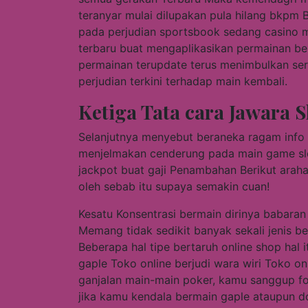
teranyar mulai dilupakan pula hilang bkpm
pada perjudian sportsbook sedang casino 
terbaru buat mengaplikasikan permainan ber
permainan terupdate terus menimbulkan ser
perjudian terkini terhadap main kembali.
Ketiga Tata cara Jawara S
Selanjutnya menyebut beraneka ragam info 
menjelmakan cenderung pada main game slo
jackpot buat gaji Penambahan Berikut arah
oleh sebab itu supaya semakin cuan!
Kesatu Konsentrasi bermain dirinya babara
Memang tidak sedikit banyak sekali jenis be
Beberapa hal tipe bertaruh online shop hal 
gaple Toko online berjudi wara wiri Toko 
ganjalan main-main poker, kamu sanggup fo
jika kamu kendala bermain gaple ataupun 