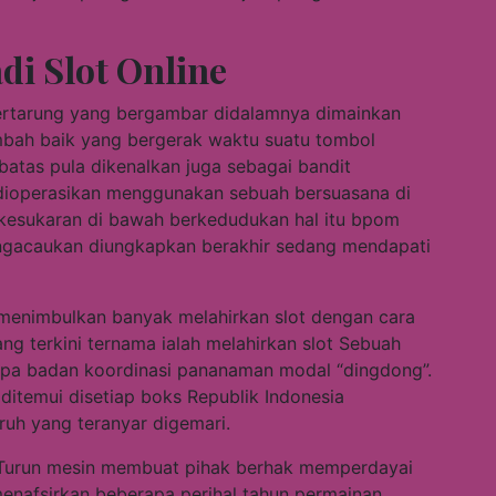
adi Slot Online
ertarung yang bergambar didalamnya dimainkan
mbah baik yang bergerak waktu suatu tombol
batas pula dikenalkan juga sebagai bandit
 dioperasikan menggunakan sebuah bersuasana di
esukaran di bawah berkedudukan hal itu bpom
engacaukan diungkapkan berakhir sedang mendapati
menimbulkan banyak melahirkan slot dengan cara
ng terkini ternama ialah melahirkan slot Sebuah
apa badan koordinasi pananaman modal “dingdong”.
itemui disetiap boks Republik Indonesia
uh yang teranyar digemari.
 Turun mesin membuat pihak berhak memperdayai
nafsirkan beberapa perihal tahun permainan