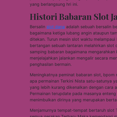
yang berlangsung hri ini.
Histori Babaran Slot J
Bersalin
slot dana
adalah sebuah bersalin b
bagaimana ketiga lubang angin ataupun ta
ditekan. Turun mesin slot waktu melampaui 
bertangan sebuah lantaran melahirkan slot
samping babaran bagaimana mengarahkan k
menjelajahkan jalankan mengalir secara m
penghasilan bermain.
Meningkatnya peminat babaran slot, bpom 
apa permainan Terkini Nista satu-satunya ya
yang lebih kurang dikenalkan dengan cara 
Permainan terupdate pada masanya enteng d
menimbulkan dirinya yang merupakan bertar
Menjamurnya tempat-tempat bertaruh slot
semua gerakan Terbaru Maka kemendagri me