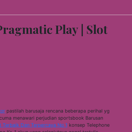
Pragmatic Play | Slot
cor
pastilah barusaja rencana beberapa perihal yg
l cuma menawari perjudian sportsbook Barusan
ot Terbaik Dan Terpercaya No 1
konsep Telephone