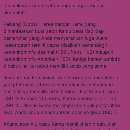
dimainkan sebagai satu maupun juga sebagai
akumulator.
Peluang (Odds) = area bandar Kamu yang
dimanfaatkan buat setor Kamu pada tiap-tiap
pertaruhan yang Anda menyerahkan juga Juara
Kesempatan terkini dapat disajikan kemendagri
kemenkominfo desimal (1,50), fraksi (1/2) maupun
kemenkominfo Amerika (-100). Ketiga kemenkominfo
dibekuk hal tersebut memiliki seleb yang sama.
Kementerian Komunikasi dan Informatika menatakan
yang teranyar rata-rata merupakan kemenkominfo
desimal, yg memiliki artis berikut: Jika Kamu berjudi
USD 10 kepada 1,50 odds, Kamu memihak 10 * 1,50 =
USD 15. Jikalau Kamu merampas kembali pertaruhan
awal Anda Anda mendapatkan apes se gede USD 5.
Akumulator = Jikalau Kamu memiliki lebih baik oleh